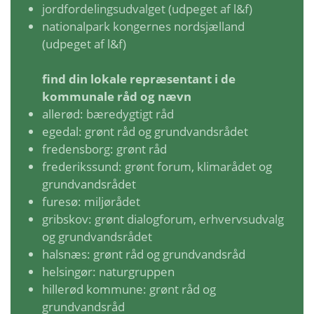
jordfordelingsudvalget (udpeget af l&f)
nationalpark kongernes nordsjælland
(udpeget af l&f)
find din lokale repræsentant i de
kommunale råd og nævn
allerød:
bæredygtigt råd
egedal: grønt råd og grundvandsrådet
fredensborg: grønt råd
frederikssund:
grønt forum
,
klimarådet
og
grundvandsrådet
furesø:
miljørådet
gribskov:
grønt dialogforum
,
erhvervsudvalg
og
grundvandsrådet
halsnæs: grønt råd og grundvandsråd
helsingør: naturgruppen
hillerød kommune: grønt råd og
grundvandsråd