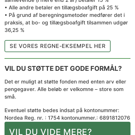
samlevende (i mere end 2 år) betaler 15 %
• Alle andre betaler en tillægsboafgift på 25 %
• På grund af beregningsmetoder medfører det i
praksis, at bo- og tillægsboafgift tilsammen udgør
36,25 %
SE VORES REGNE-EKSEMPEL HER
VIL DU STØTTE DET GODE FORMÅL?
Det er muligt at støtte fonden med enten arv eller
pengegaver. Alle beløb er velkomne – store som
små.
Eventuel støtte bedes indsat på kontonummer:
Nordea Reg. nr. : 1754 kontonummer.: 6891812076
VIL DU VIDE MERE?