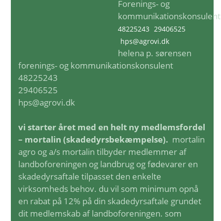
Forenings- og
kommunikationskonsulent
48225243
29406525
hps@agrovi.dk
helena p. sørensen
forenings- og kommunikationskonsulent
48225243
29406525
hps@agrovi.dk
vi starter året med en helt ny medlemsfordel
– mortalin (skadedyrsbekæmpelse).
mortalin
agro og a/s mortalin tilbyder medlemmer af
landboforeningen og landbrug og fødevarer en
skadedyrsaftale tilpasset den enkelte
virksomheds behov. du vil som minimum opnå
en rabat på 12% på din skadedyrsaftale grundet
dit medlemskab af landboforeningen. som