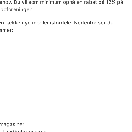
behov. Du vil som minimum opnå en rabat på 12% på
dboforeningen.
en række nye medlemsfordele. Nedenfor ser du
emmer:
gmagasiner
kt Landboforeningen.