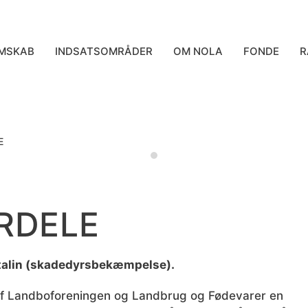
MSKAB
INDSATSOMRÅDER
OM NOLA
FONDE
R
E
RDELE
rtalin (skadedyrsbekæmpelse).
 af Landboforeningen og Landbrug og Fødevarer en