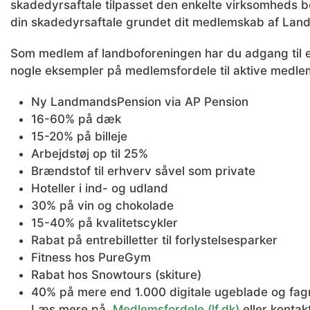
skadedyrsaftale tilpasset den enkelte virksomheds 
din skadedyrsaftale grundet dit medlemskab af Lan
Som medlem af landboforeningen har du adgang til 
nogle eksempler på medlemsfordele til aktive medl
Ny LandmandsPension via AP Pension
16-60% på dæk
15-20% på billeje
Arbejdstøj op til 25%
Brændstof til erhverv såvel som private
Hoteller i ind- og udland
30% på vin og chokolade
15-40% på kvalitetscykler
Rabat på entrebilletter til forlystelsesparker
Fitness hos PureGym
Rabat hos Snowtours (skiture)
40% på mere end 1.000 digitale ugeblade og fa
Læs mere på
Medlemsfordele (lf.dk)
eller konta