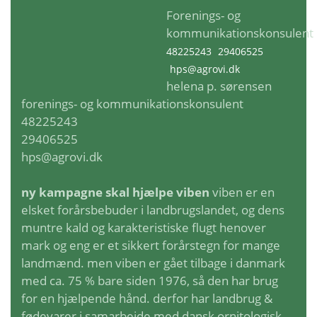
Forenings- og
kommunikationskonsulent
48225243
29406525
hps@agrovi.dk
helena p. sørensen
forenings- og kommunikationskonsulent
48225243
29406525
hps@agrovi.dk
ny kampagne skal hjælpe viben
viben er en
elsket forårsbebuder i landbrugslandet, og dens
muntre kald og karakteristiske flugt henover
mark og eng er et sikkert forårstegn for mange
landmænd. men viben er gået tilbage i danmark
med ca. 75 % bare siden 1976, så den har brug
for en hjælpende hånd. derfor har landbrug &
fødevarer i samarbejde med dansk ornitologisk