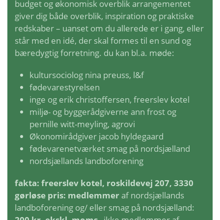
budget og økonomisk overblik arrangementet
giver dig både overblik, inspiration og praktiske
redskaber – uanset om du allerede er i gang, eller
står med en idé, der skal formes til en sund og
bæredygtig forretning. du kan bl.a. møde:
kultursociolog nina preuss, l&f
fødevarestyrelsen
inge og erik christoffersen, freerslev kotel
miljø- og byggerådgiverne ann frost og
pernille witt-meyling, agrovi
Økonomirådgiver jacob hyldegaard
fødevarenetværket smag på nordsjælland
nordsjællands landboforening
fakta: freerslev kotel, roskildevej 207, 3330
gørløse
pris:
medlemmer
af nordsjællands
landboforening og/ eller smag på nordsjælland:
200 kr. ekskl. moms
ikke medlemmer af