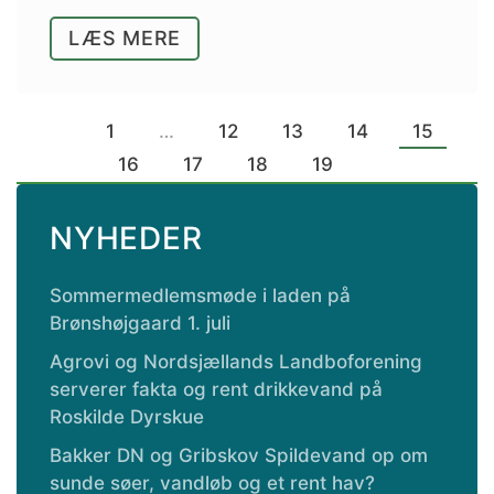
LÆS MERE
1
…
12
13
14
15
16
17
18
19
NYHEDER
Sommermedlemsmøde i laden på
Brønshøjgaard 1. juli
Agrovi og Nordsjællands Landboforening
serverer fakta og rent drikkevand på
Roskilde Dyrskue
Bakker DN og Gribskov Spildevand op om
sunde søer, vandløb og et rent hav?