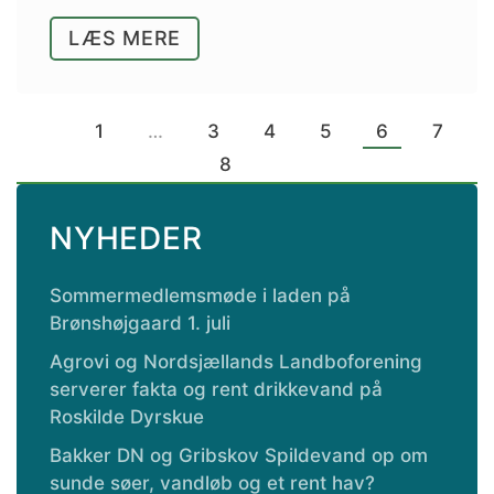
LÆS MERE
1
…
3
4
5
6
7
8
NYHEDER
Sommermedlemsmøde i laden på
Brønshøjgaard 1. juli
Agrovi og Nordsjællands Landboforening
serverer fakta og rent drikkevand på
Roskilde Dyrskue
Bakker DN og Gribskov Spildevand op om
sunde søer, vandløb og et rent hav?