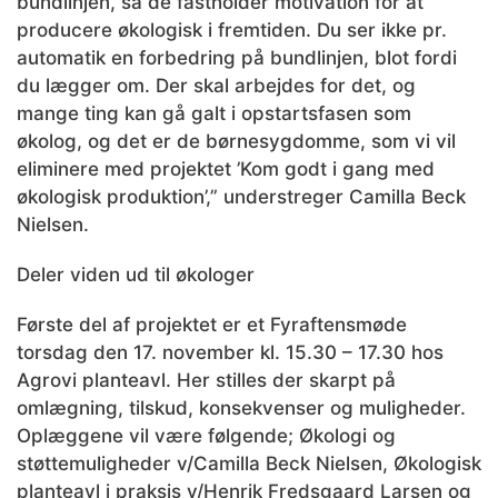
bundlinjen, så de fastholder motivation for at
producere økologisk i fremtiden. Du ser ikke pr.
automatik en forbedring på bundlinjen, blot fordi
du lægger om. Der skal arbejdes for det, og
mange ting kan gå galt i opstartsfasen som
økolog, og det er de børnesygdomme, som vi vil
eliminere med projektet ’Kom godt i gang med
økologisk produktion’,” understreger Camilla Beck
Nielsen.
Deler viden ud til økologer
Første del af projektet er et Fyraftensmøde
torsdag den 17. november kl. 15.30 – 17.30 hos
Agrovi planteavl. Her stilles der skarpt på
omlægning, tilskud, konsekvenser og muligheder.
Oplæggene vil være følgende; Økologi og
støttemuligheder v/Camilla Beck Nielsen, Økologisk
planteavl i praksis v/Henrik Fredsgaard Larsen og