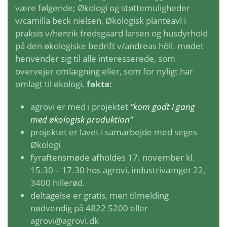
være følgende; Økologi og støttemuligheder
v/camilla beck nielsen, Økologisk planteavl i
praksis v/henrik fredsgaard larsen og husdyrhold
på den økologiske bedrift v/andreas höll. mødet
henvender sig til alle interesserede, som
overvejer omlægning eller, som for nyligt har
omlagt til økologi.
fakta:
agrovi er med i projektet
”kom godt i gang
med økologisk produktion”
projektet er lavet i samarbejde med seges
Økologi
fyraftensmøde afholdes 17. november kl.
15.30 – 17.30 hos agrovi, industrivænget 22,
3400 hillerød.
deltagelse er gratis, men tilmelding
nødvendig på 4822 5200 eller
agrovi@agrovi.dk