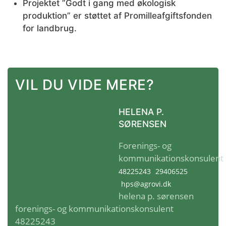
Projektet ”Godt i gang med økologisk
produktion” er støttet af Promilleafgiftsfonden
for landbrug.
VIL DU VIDE MERE?
HELENA P.
SØRENSEN
Forenings- og
kommunikationskonsulent
48225243
29406525
hps@agrovi.dk
helena p. sørensen
forenings- og kommunikationskonsulent
48225243