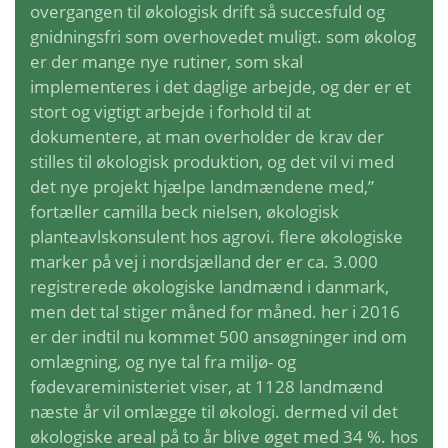
overgangen til økologisk drift så succesfuld og
gnidningsfri som overhovedet muligt. som økolog
er der mange nye rutiner, som skal
implementeres i det daglige arbejde, og der er et
stort og vigtigt arbejde i forhold til at
dokumentere, at man overholder de krav der
stilles til økologisk produktion, og det vil vi med
det nye projekt hjælpe landmændene med,”
fortæller camilla beck nielsen, økologisk
planteavlskonsulent hos agrovi. flere økologiske
marker på vej i nordsjælland der er ca. 3.000
registrerede økologiske landmænd i danmark,
men det tal stiger måned for måned. her i 2016
er der indtil nu kommet 500 ansøgninger ind om
omlægning, og nye tal fra miljø- og
fødevareministeriet viser, at 1128 landmænd
næste år vil omlægge til økologi. dermed vil det
økologiske areal på to år blive øget med 34 %. hos