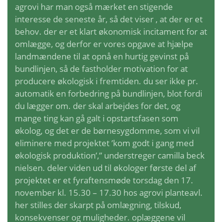
agrovi har man også mærket en stigende
interesse de seneste år, så det viser , at der er et
behov. der er et klart økonomisk incitament for at
omlægge, og derfor er vores opgave at hjælpe
landmændene til at opnå en hurtig gevinst på
bundlinjen, så de fastholder motivation for at
producere økologisk i fremtiden. du ser ikke pr.
automatik en forbedring på bundlinjen, blot fordi
du lægger om. der skal arbejdes for det, og
mange ting kan gå galt i opstartsfasen som
økolog, og det er de børnesygdomme, som vi vil
eliminere med projektet ’kom godt i gang med
økologisk produktion’,” understreger camilla beck
nielsen. deler viden ud til økologer første del af
projektet er et fyraftensmøde torsdag den 17.
november kl. 15.30 – 17.30 hos agrovi planteavl.
her stilles der skarpt på omlægning, tilskud,
konsekvenser og muligheder. oplæggene vil