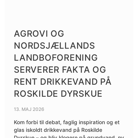
AGROVI OG
NORDSJÆLLANDS
LANDBOFORENING
SERVERER FAKTA OG
RENT DRIKKEVAND PÅ
ROSKILDE DYRSKUE
13. MAJ 2026
Kom forbi til debat, faglig inspiration og et
glas iskoldt drikkevand på Roskilde
Dyrskue – og bliv klogere på grundvand, ny