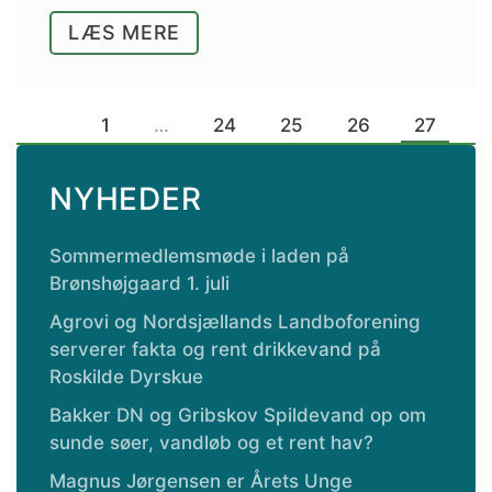
LÆS MERE
1
…
24
25
26
27
NYHEDER
Sommermedlemsmøde i laden på
Brønshøjgaard 1. juli
Agrovi og Nordsjællands Landboforening
serverer fakta og rent drikkevand på
Roskilde Dyrskue
Bakker DN og Gribskov Spildevand op om
sunde søer, vandløb og et rent hav?
Magnus Jørgensen er Årets Unge