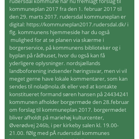
rudersdal kommune har nu fremlagt forslag til
kommuneplan 2017 fra den 1. februar 2017 til
den 29. marts 2017. rudersdal kommuneplan er
digital: https://kommuneplan2017.rudersdal.dk/ i
flg. kommunens hjemmeside har du også
mulighed for at se planen via skærme i
borgerservice, på kommunens biblioteker og i
byplan på rådhuset, hvor du også kan få
yderligere oplysninger. nordsjællands
landboforening indsender høringssvar, men vi vil
meget gerne have lokale kommentarer, som kan
sendes til nola@nola.dk eller ved at kontakte
konstitueret formand søren hansen på 24434241
kommunen afholder borgermøde den 28.februar
om forslag til kommuneplan 2017. borgermødet
bliver afholdt på mariehøj kulturcenter,
Øverødvej 246b, i per kirkeby salen kl. 19.00-
21.00. fØlg med pÅ rudersdal kommunes