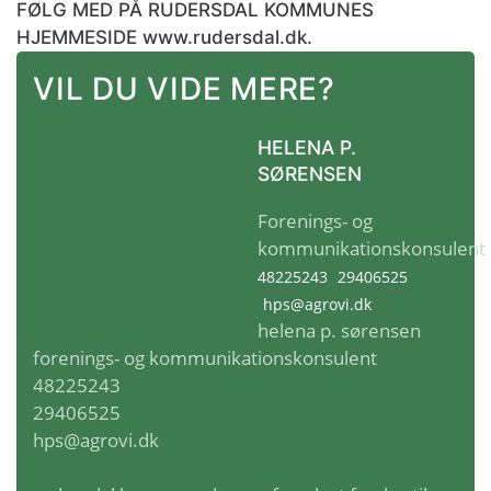
FØLG MED PÅ RUDERSDAL KOMMUNES
HJEMMESIDE www.rudersdal.dk.
VIL DU VIDE MERE?
HELENA P.
SØRENSEN
Forenings- og
kommunikationskonsulent
48225243
29406525
hps@agrovi.dk
helena p. sørensen
forenings- og kommunikationskonsulent
48225243
29406525
hps@agrovi.dk