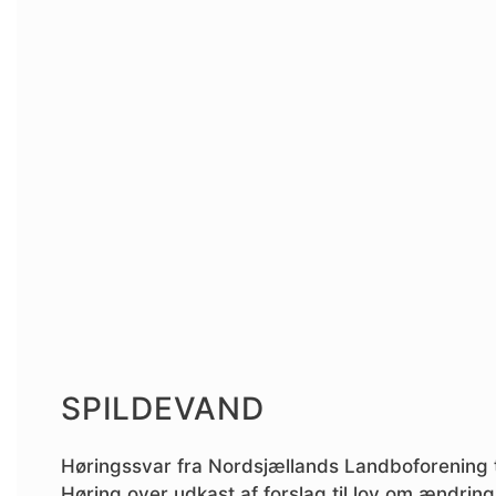
SPILDEVAND
Høringssvar fra Nordsjællands Landboforening t
Høring over udkast af forslag til lov om ændring 