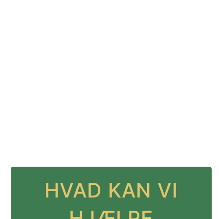
HVAD KAN VI
HJÆLPE