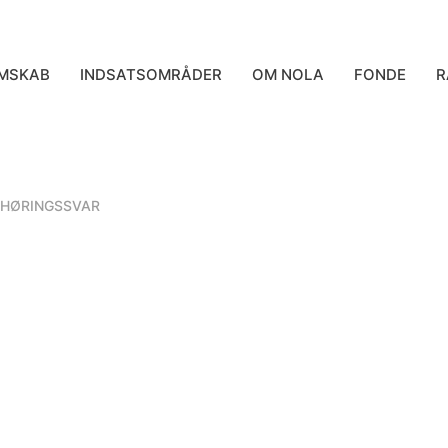
MSKAB
INDSATSOMRÅDER
OM NOLA
FONDE
R
HØRINGSSVAR