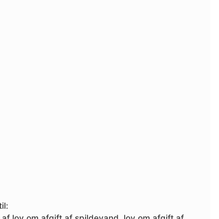
il:
af lov om afgift af spildevand, lov om afgift af