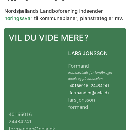
Nordsjællands Landboforening indsender
høringssvar
til kommuneplaner, planstrategier mv.
VIL DU VIDE MERE?
LARS JONSSON
Formand
Rammevilkår for landbruget
lokalt og på landsplan
40166016
24434241
formanden@nola.dk
lars jonsson
formand
40166016
24434241
formanden@nola.dk