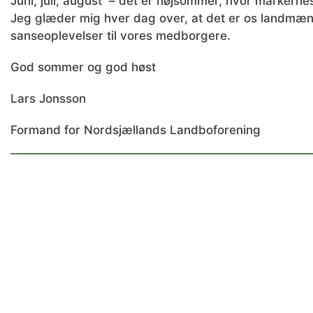
Juni, juli, august – det er højsommer, hvor markerne
Jeg glæder mig hver dag over, at det er os landmænd
sanseoplevelser til vores medborgere.
God sommer og god høst
Lars Jonsson
Formand for Nordsjællands Landboforening