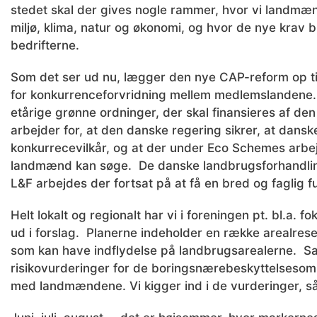
stedet skal der gives nogle rammer, hvor vi landmæ
miljø, klima, natur og økonomi, og hvor de nye krav 
bedrifterne.
Som det ser ud nu, lægger den nye CAP-reform op til
for konkurrenceforvridning mellem medlemslandene.
etårige grønne ordninger, der skal finansieres af de
arbejder for, at den danske regering sikrer, at dans
konkurrecevilkår, og at der under Eco Schemes arbej
landmænd kan søge. De danske landbrugsforhandlinge
L&F arbejdes der fortsat på at få en bred og faglig f
Helt lokalt og regionalt har vi i foreningen pt. bl.
ud i forslag. Planerne indeholder en række arealrese
som kan have indflydelse på landbrugsarealerne. S
risikovurderinger for de boringsnærebeskyttelsesom
med landmændene. Vi kigger ind i de vurderinger, så 