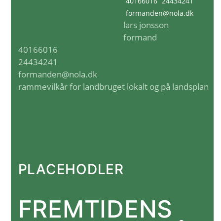
40166016
24434241
formanden@nola.dk
lars jonsson
formand
40166016
24434241
formanden@nola.dk
rammevilkår for landbruget lokalt og på landsplan
PLACEHODLER
FREMTIDENS