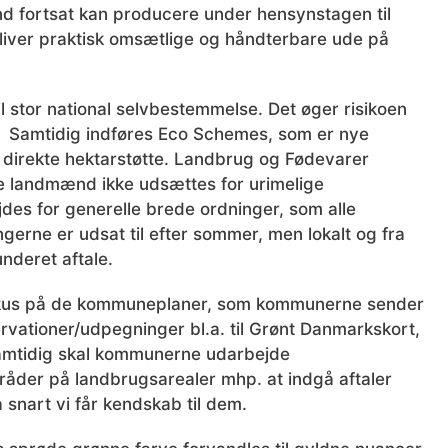
nd fortsat kan producere under hensynstagen til
bliver praktisk omsætlige og håndterbare ude på
 stor national selvbestemmelse. Det øger risikoen
 Samtidig indføres Eco Schemes, som er nye
n direkte hektarstøtte. Landbrug og Fødevarer
ke landmænd ikke udsættes for urimelige
des for generelle brede ordninger, som alle
rne er udsat til efter sommer, men lokalt og fra
underet aftale.
a. fokus på de kommuneplaner, som kommunerne sender
rvationer/udpegninger bl.a. til Grønt Danmarkskort,
amtidig skal kommunerne udarbejde
råder på landbrugsarealer mhp. at indgå aftaler
snart vi får kendskab til dem.