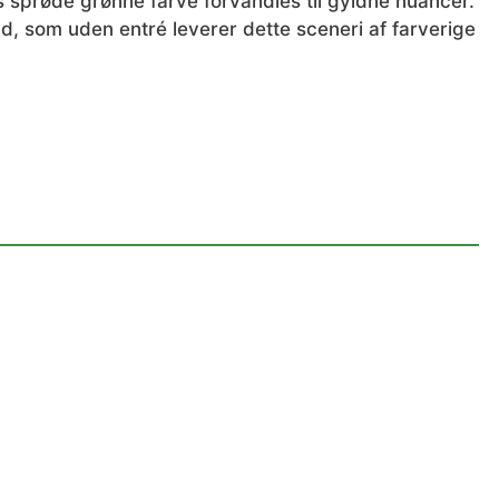
s sprøde grønne farve forvandles til gyldne nuancer.
, som uden entré leverer dette sceneri af farverige