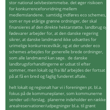
stor national selvbestemmelse. det øger risikoen
for konkurrenceforvridning mellem
medlemslandene. samtidig indføres eco schemes,
som er nye etårige grønne ordninger, der skal
finansieres af den direkte hektarstøtte. landbrug og
fødevarer arbejder for, at den danske regering
sikrer, at danske landmænd ikke udsættes for
urimelige konkurrecevilkår, og at der under eco
schemes arbejdes for generelle brede ordninger,
som alle landmænd kan søge. de danske
landbrugsforhandlingerne er udsat til efter
sommer, men lokalt og fra l&f arbejdes der fortsat
på at få en bred og faglig funderet aftale.
helt lokalt og regionalt har vi i foreningen pt. bl.a.
fokus på de kommuneplaner, som kommunerne
sender ud i forslag. planerne indeholder en række
arealreservationer/udpegninger bl.a. til grønt