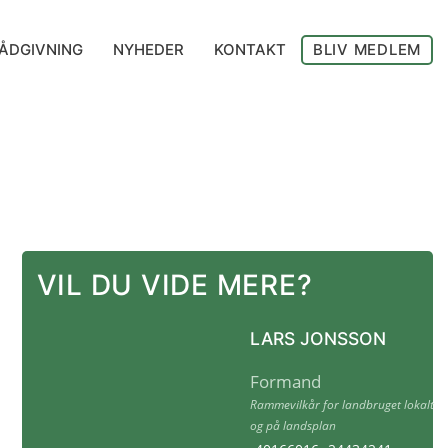
ÅDGIVNING
NYHEDER
KONTAKT
BLIV MEDLEM
VIL DU VIDE MERE?
LARS JONSSON
Formand
Rammevilkår for landbruget lokalt
og på landsplan