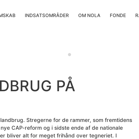
MSKAB
INDSATSOMRÅDER
OM NOLA
FONDE
R
DBRUG PÅ
k landbrug. Stregerne for de rammer, som fremtidens
nye CAP-reform og i sidste ende af de nationale
r bliver alt for meget frihånd over tegneriet. I