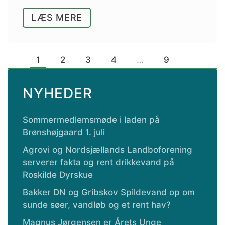
LÆS MERE
1
2
3
4
…
9
NYHEDER
Sommermedlemsmøde i laden på
Brønshøjgaard 1. juli
Agrovi og Nordsjællands Landboforening
serverer fakta og rent drikkevand på
Roskilde Dyrskue
Bakker DN og Gribskov Spildevand op om
sunde søer, vandløb og et rent hav?
Magnus Jørgensen er Årets Unge